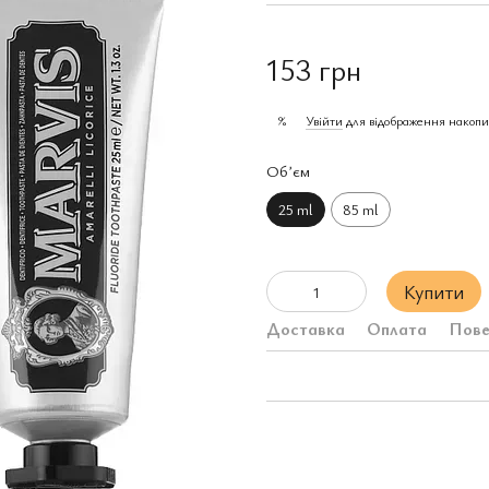
153 грн
Увійти
для відображення накопи
%
Обʼєм
25 ml
85 ml
Купити
Доставка
Оплата
Пове