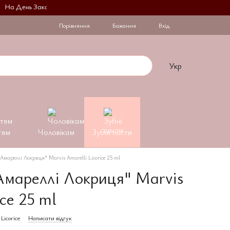
 День Закоханих при купівлі 2 флаконів на другий діє знижка -30%Безкош
Порівняння
Бажання
Вхід
Укр
тям
Чоловікам
Зубні пасти
Амареллі Локриця" Marvis Amarelli Licorice 25 ml
Амареллі Локриця" Marvis
ice 25 ml
Licorice
Написати відгук