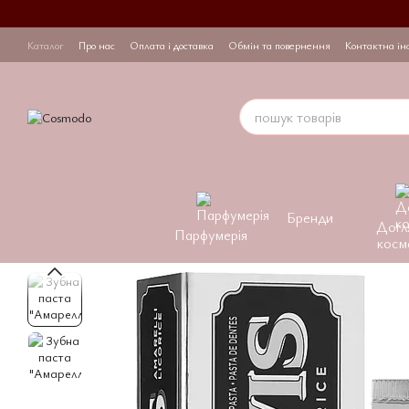
Перейти до основного контенту
Каталог
Про нас
Оплата і доставка
Обмін та повернення
Контактна ін
Бренди
Догл
Парфумерія
косм