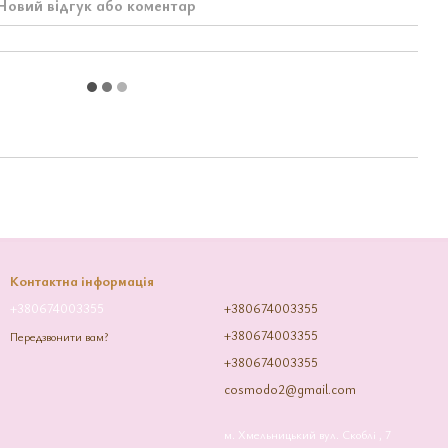
Новий відгук або коментар
Контактна інформація
+380674003355
+380674003355
+380674003355
Передзвонити вам?
+380674003355
cosmodo2@gmail.com
м. Хмельницький вул. Скоблі , 7