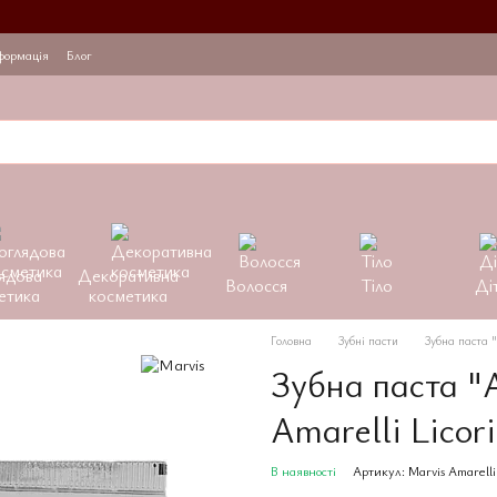
На
формація
Блог
ядова
Декоративна
Волосся
Тіло
Ді
етика
косметика
Головна
Зубні пасти
Зубна паста "
Зубна паста "
Amarelli Licor
В наявності
Артикул: Marvis Amarelli 