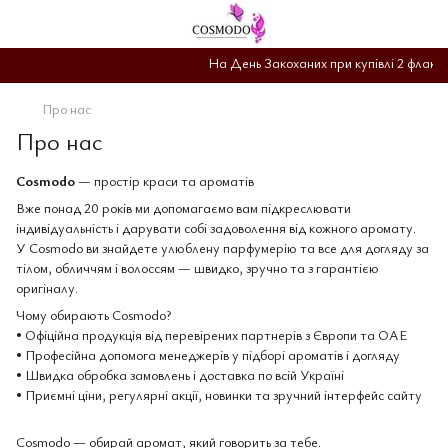
На День Закоханих при купівлі 2 флакон
Про нас
Про нас
Cosmodo
— простір краси та ароматів
Вже понад 20 років ми допомагаємо вам підкреслювати
індивідуальність і дарувати собі задоволення від кожного аромату.
У Cosmodo ви знайдете улюблену парфумерію та все для догляду за
тілом, обличчям і волоссям — швидко, зручно та з гарантією
оригіналу.
Чому обирають Cosmodo?
• Офіційна продукція від перевірених партнерів з Європи та ОАЕ
• Професійна допомога менеджерів у підборі ароматів і догляду
• Швидка обробка замовлень і доставка по всій Україні
• Приємні ціни, регулярні акції, новинки та зручний інтерфейс сайту
Cosmodo — обирай аромат, який говорить за тебе.