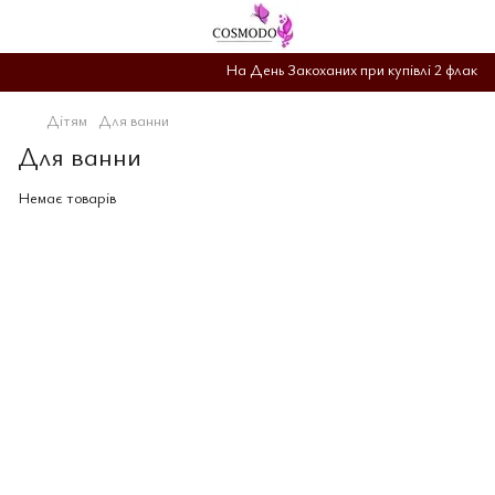
На День Закоханих при купівлі 2 флаконі
Дітям
Для ванни
Для ванни
Немає товарів