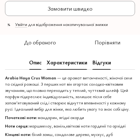
Замовити швидко
Увійти
для відображення накопичувальної знижки
%
До обраного
Порівняти
Опис
Характеристики
Відгуки
Arabia Haya Crus Woman
— це аромат витонченості, жіночої сили
та східної розкоші. З перших нот він огортає солодко-квітковим
звучанням, що плавно переходить у теплий, чуттєвий шлейф. Цей
парфум підкреслює індивідуальність, залишає після себе
запам’ятовуваний слід і створює відчуття впевненості у кожному
русі. Ідеальний вибір для жінки, яка любить увагу та знає собі ціну.
Початкові ноти:
мандарин, ягідні акорди
Ноти серця:
маршмелоу, ваніль,квіткові ноти гарденії та орхідеї
Кінцеві ноти:
білий замш, сандалове дерево, мускус, дуб