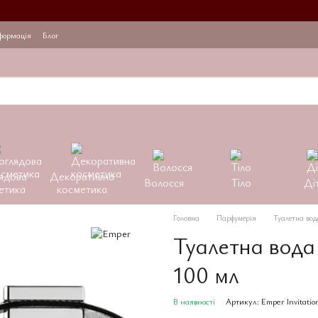
формація
Блог
ядова
Декоративна
Волосся
Тіло
Ді
етика
косметика
Головна
Парфумерія
Туалетна вод
Туалетна вода 
100 мл
В наявності
Артикул: Emper Invitatio