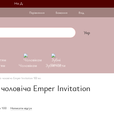
На День Закоханих при купівлі 2 флаконів на другий діє знижка -3
Порівняння
Бажання
Вхід
Укр
тям
Чоловікам
Зубні пасти
а чоловіча Emper Invitation 100 мл
чоловіча Emper Invitation
n 100
Написати відгук