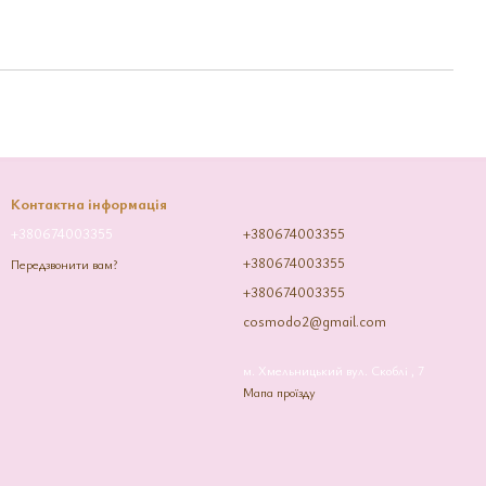
Контактна інформація
+380674003355
+380674003355
+380674003355
Передзвонити вам?
+380674003355
cosmodo2@gmail.com
м. Хмельницький вул. Скоблі , 7
Мапа проїзду