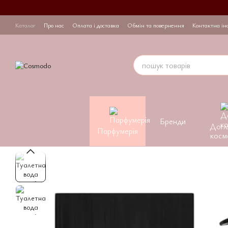
Перейти до основного контенту
Каталог
Про нас
Оплата і доставка
Обмін та повернення
Контактна ін
Бренди
Догл
Парфумерія
косм