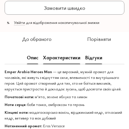
Замовити швидко
Увійти
для відображення накопичувальної знижки
%
До обраного
Порівняти
Опис
Характеристики
Відгуки
Emper Arabia Heroes Man
— це виразний, мужній аромат для
чоловіків, які живуть з відчуттям сили, впевненості та внутрішнього
героя. Цей аромат створений для тих, хто не боїться викликів,
керується пристрастю й докладає зусиль, щоб досягати своїх цілей.
Початкові ноти:
м'ята, зелене яблуко та лимон
Ноти серця:
боби тонка, амброксан та герань
Кінцеві ноти:
мадагаскарська ваніль, вірджинський кедр, атласький
кедр, ветивер та мох дубовий
Натхненний аромат:
Eros Versace