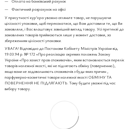
Оплата на банківський рахунок
Фактичний розрахунок на офісі
У присутності кур'єра уважно огляньте товар, не порушуючи
цілісності упаковки, щоб переконатися, що Вам доставили те, що Ви
замовляли, і Вас влаштовує зовнішній вигляд товару. Усі претензії до
замовлених товарів приймаються лише у момент доставки, за
збереженням цілісності упаковки.
УВАГА! Відповідно до Постанови Кабінету Міністрів України від
19.03.94 р. № 172 «Про реалізацію окремих положень Закону
України «Про захист прав споживачів», яким встановлюється перелік
товарів належної якості, які не підлягають обміну (поверненню),
якщо вони не задовольняють споживачів з будь-яких причин ,
парфумерно-косметичні товари належної якості ОБМІНУ ТА
ПОВЕРНЕННЯ НЕ ПІДЛЯГАЮТЬ. Тому будьте уважні під час
вибору товару.