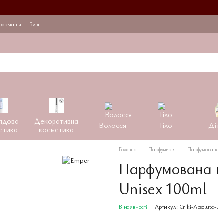
формація
Блог
ядова
Декоративна
Волосся
Тіло
Ді
етика
косметика
Головна
Парфумерія
Парфумована 
Парфумована в
Unisex 100ml
В наявності
Артикул: Criki-Absolute