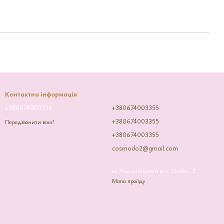
Контактна інформація
+380674003355
+380674003355
+380674003355
Передзвонити вам?
+380674003355
cosmodo2@gmail.com
м. Хмельницький вул. Скоблі , 7
Мапа проїзду