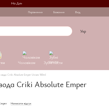
На День Закоханих при купівлі 2 флаконів на другий діє знижка -30%
Порівняння
Бажання
Вхід
Укр
тям
Чоловікам
Зубні пасти
вода Criki Absolute Emper Unisex 100ml
ода Criki Absolute Emper
-Emper
Написати відгук