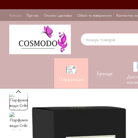
Перейти до основного контенту
Каталог
Про нас
Оплата і доставка
Обмін та повернення
Контактна ін
Бренди
Догл
Парфумерія
косм