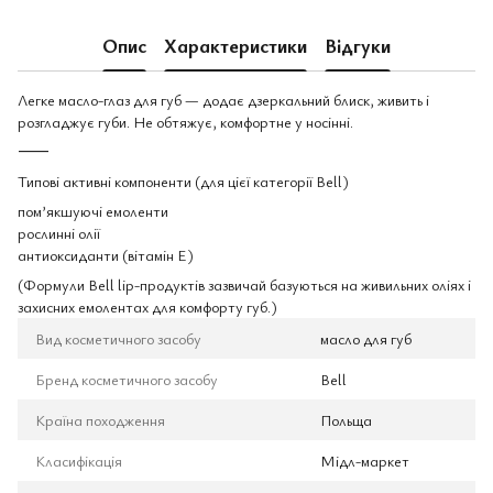
Опис
Характеристики
Відгуки
Легке масло-глаз для губ — додає дзеркальний блиск, живить і
розгладжує губи. Не обтяжує, комфортне у носінні.
⸻
Типові активні компоненти (для цієї категорії Bell)
пом’якшуючі емоленти
рослинні олії
антиоксиданти (вітамін Е)
(Формули Bell lip-продуктів зазвичай базуються на живильних оліях і
захисних емолентах для комфорту губ.)
Вид косметичного засобу
масло для губ
Бренд косметичного засобу
Bell
Країна походження
Польща
Класифікація
Мідл-маркет