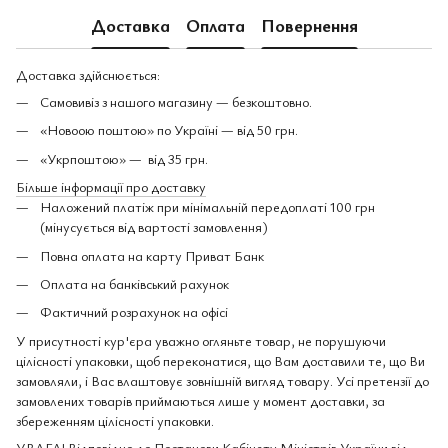
Доставка
Оплата
Повернення
Доставка здійснюється:
Самовивіз з нашого магазину — безкоштовно.
«Новоою поштою» по Україні — від 50 грн.
«Укрпоштою» — від 35 грн.
Більше інформації про доставку
Наложений платіж при мінімальній передоплаті 100 грн
(мінусується від вартості замовлення)
Повна оплата на карту Приват Банк
Оплата на банківський рахунок
Фактичний розрахунок на офісі
У присутності кур'єра уважно огляньте товар, не порушуючи
цілісності упаковки, щоб переконатися, що Вам доставили те, що Ви
замовляли, і Вас влаштовує зовнішній вигляд товару. Усі претензії до
замовлених товарів приймаються лише у момент доставки, за
збереженням цілісності упаковки.
УВАГА! Відповідно до Постанови Кабінету Міністрів України від