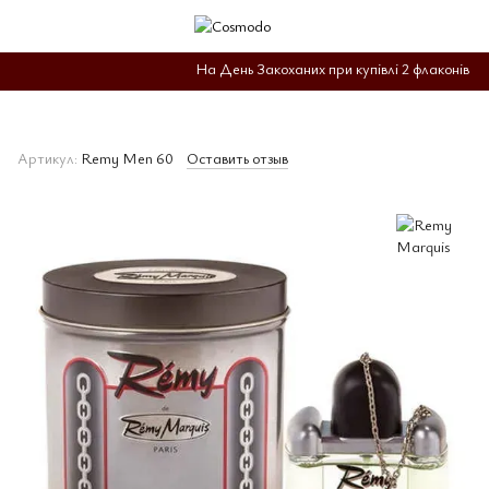
На День Закоханих при купівлі 2 флаконів на 
Артикул:
Remy Men 60
Оставить отзыв