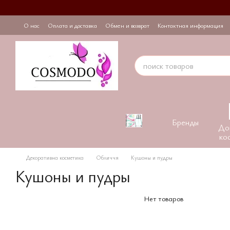
Перейти к основному контенту
О нас
Оплата и доставка
Обмен и возврат
Контактная информация
Бренды
До
ко
Декоративна косметика
Обличчя
Кушоны и пудры
Кушоны и пудры
Нет товаров