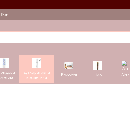
Блог
глядова
Декоративна
Волосся
Тіло
Дітя
сметика
косметика