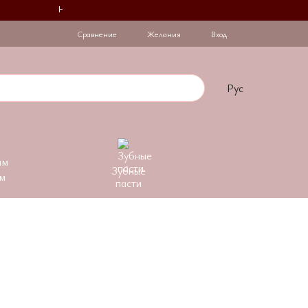
На День Закоханих при купівлі 2 флаконів на другий діє зниж
Сравнение
Желания
Вход
Рус
Зубные
м
пасти