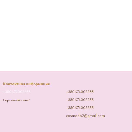
Контактная информация
+380674003355
+380674003355
+380674003355
Перезвонить вам?
+380674003355
cosmodo2@gmail.com