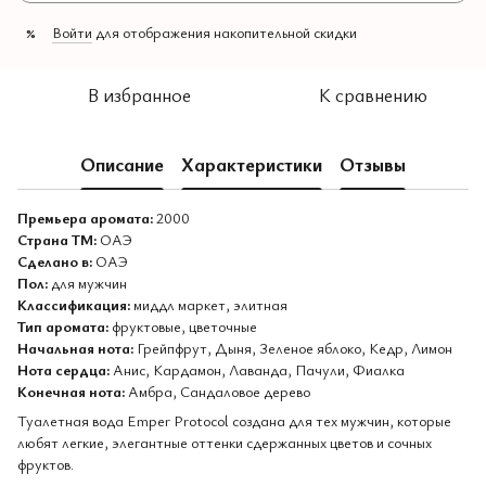
Войти
для отображения накопительной скидки
%
В избранное
К сравнению
Описание
Характеристики
Отзывы
Премьера аромата:
2000
Страна ТМ:
ОАЭ
Сделано в:
ОАЭ
Пол:
для мужчин
Классификация:
миддл маркет, элитная
Тип аромата:
фруктовые, цветочные
Начальная нота:
Грейпфрут, Дыня, Зеленое яблоко, Кедр, Лимон
Нота сердца:
Анис, Кардамон, Лаванда, Пачули, Фиалка
Конечная нота:
Амбра, Сандаловое дерево
Туалетная вода Emper Protocol создана для тех мужчин, которые
любят легкие, элегантные оттенки сдержанных цветов и сочных
фруктов.