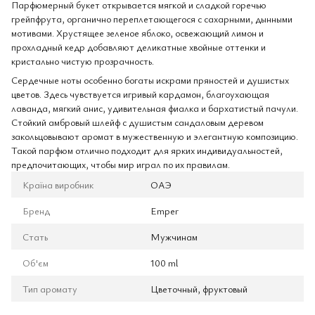
Парфюмерный букет открывается мягкой и сладкой горечью
грейпфрута, органично переплетающегося с сахарными, дынными
мотивами. Хрустящее зеленое яблоко, освежающий лимон и
прохладный кедр добавляют деликатные хвойные оттенки и
кристально чистую прозрачность.
Сердечные ноты особенно богаты искрами пряностей и душистых
цветов. Здесь чувствуется игривый кардамон, благоухающая
лаванда, мягкий анис, удивительная фиалка и бархатистый пачули.
Стойкий амбровый шлейф с душистым сандаловым деревом
закольцовывают аромат в мужественную и элегантную композицию.
Такой парфюм отлично подходит для ярких индивидуальностей,
предпочитающих, чтобы мир играл по их правилам.
Країна виробник
ОАЭ
Бренд
Emper
Стать
Мужчинам
Об'єм
100 ml
Тип аромату
Цветочный, фруктовый