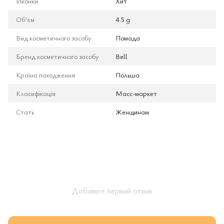
Иконки
Хит
Об'єм
4.5 g
Вид косметичного засобу
Помада
Бренд косметичного засобу
Bell
Країна походження
Польша
Класифікація
Масс-маркет
Стать
Женщинам
Добавьте первый отзыв