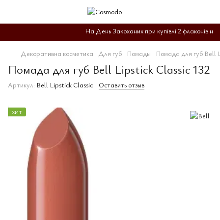
На День Закоханих при купівлі 2 флаконів на др
Декоративна косметика
Для губ
Помады
Помада для губ Bell Li
Помада для губ Bell Lipstick Classic 132
Артикул:
Bell Lipstick Classic
Оставить отзыв
ХИТ