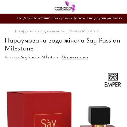
На День Закоханих при купівлі 2 флаконів на другий діє знижка -
Парфумована вода жіноча Say Passion Milestone
Парфумована вода жіноча Say Passion
Milestone
Артикул:
Say Passion Milestone
Оставить отзыв