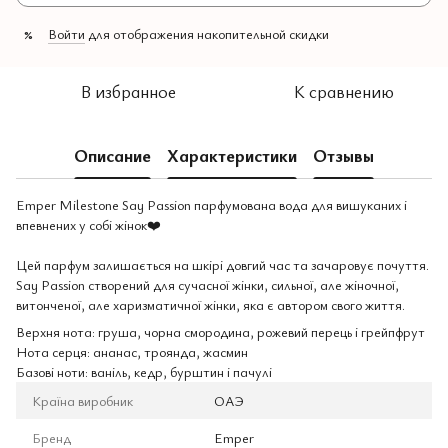
Войти
для отображения накопительной скидки
%
В избранное
К сравнению
Описание
Характеристики
Отзывы
Emper Milestone Say Passion парфумована вода для вишуканих і
впевнених у собі жінок❤️
Цей парфум залишається на шкірі довгий час та зачаровує почуття.
Say Passion створений для сучасної жінки, сильної, але жіночної,
витонченої, але харизматичної жінки, яка є автором свого життя.
Верхня нота: груша, чорна смородина, рожевий перець і грейпфрут
Нота серця: ананас, троянда, жасмин
Базові ноти: ваніль, кедр, бурштин і пачулі
Країна виробник
ОАЭ
Бренд
Emper