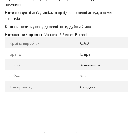
полуниця
Ноти серця:
півонія, ванільна орхідея, червоні ягоди, жасмин та
конвалія
Кінцеві ноти:
мускус, деревні ноти, дубовий мох
Натхненний аромат:
Victoria'S Secret Bombshell
Країна виробник
ОАЭ
Бренд
Emper
Стать
Женщинам
Об'єм
20 ml
Тип аромату
Сладкий