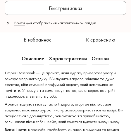
Быстрый заказ
Войти
для отображения накопительной скидки
%
В избранное
К сравнению
Описание
Характеристики
Отзывы
Emper Rosebomb — це аромат, який одразу привертає увагу й
закохує з першого вдиху. Він звучить яскраво, жіночно та дуже
ефектно, ніби стильний парфумний акцент, який неможливо не
помітити. У ньому є та сама «вау»-нотка, що створює настрій і
підкреслює впевненість у собі.
Аромат відчувається сучасно й дорого, огортає ніжною, але
водночас виразною аурою, яка красиво розкривається на шкірі. Він
асоціюється з доглянутістю, романтикою та привабливістю,
залишаючи після себе шлейф, який хочеться вдихати знову і знову.
Верхні ноти:
маракуйя, грейпфрут, ананас, мандарин та велика