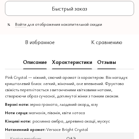
Быстрый заказ
Войти
для отображения накопительной скидки
%
В избранное
К сравнению
Описание
Характеристики
Отзывы
Pink Crystal — ніжний, сяючий аромат із характером. Він нагадує
кришталевий блиск: легкий, жіночний, але впевнений. Фруктова
свіжість переплітається з витонченими квітковими нотами,
створюючи образ сучасної, доглянутої жінки з тонким смаком.
Верхні ноти:
зерна граната, льодяний акорд, юзу
Ноти серця:
магнолія, півонія, квіти лотоса
Кінцеві ноти:
рослинна амбра, деревина акації, мускус
Натхненний аромат:
Versace Bright Crystal
Країна виробник
ОАЭ