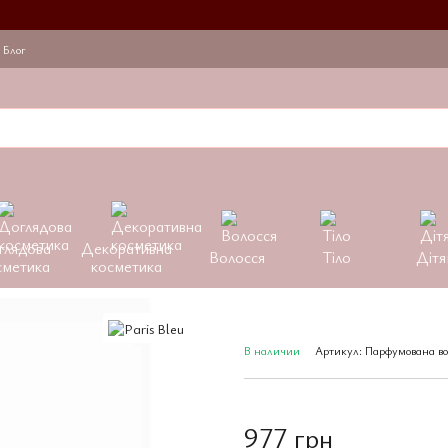
Блог
глядова
Декоративна
Волосся
Тіло
Дітя
сметика
косметика
В наличии
Артикул: Парфумована вод
977 грн