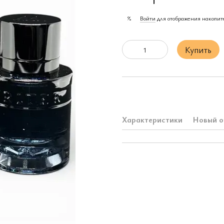
Войти
для отображения накопит
%
Купить
Характеристики
Новый о