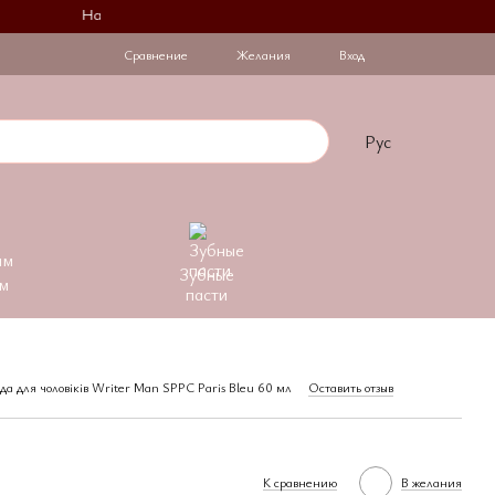
На День Закоханих при купівлі 2 флаконів на другий діє знижка 
Сравнение
Желания
Вход
Рус
Зубные
м
пасти
а для чоловіків Writer Man SPPC Paris Bleu 60 мл
Оставить отзыв
К сравнению
В желания