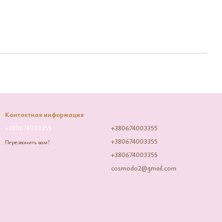
Контактная информация
+380674003355
+380674003355
+380674003355
Перезвонить вам?
+380674003355
cosmodo2@gmail.com