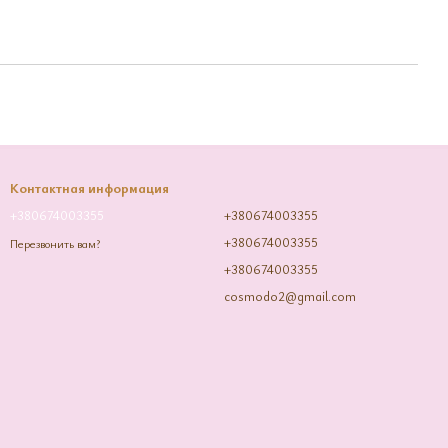
Контактная информация
+380674003355
+380674003355
+380674003355
Перезвонить вам?
+380674003355
cosmodo2@gmail.com