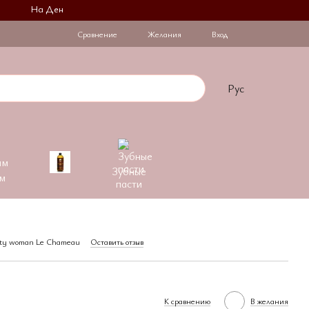
На День Закоханих при купівлі 2 флаконів на другий діє знижка -30%Б
Сравнение
Желания
Вход
Рус
Зубные
м
пасти
auty woman Le Chameau
Оставить отзыв
К сравнению
В желания