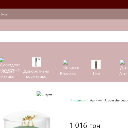
Блог
глядова
Декоративна
Волосся
Тіло
Дітя
сметика
косметика
В наличии
Артикул: Arabia the be
1 016 грн