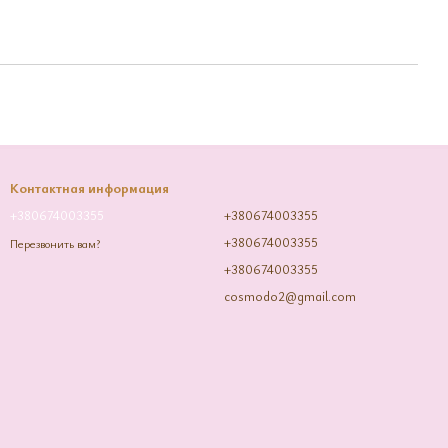
Контактная информация
+380674003355
+380674003355
+380674003355
Перезвонить вам?
+380674003355
cosmodo2@gmail.com