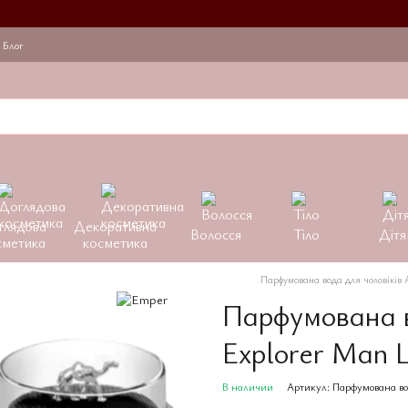
Блог
глядова
Декоративна
Волосся
Тіло
Дітя
сметика
косметика
Парфумована вода для чоловіків
Парфумована в
Explorer Man
В наличии
Артикул: Парфумована во