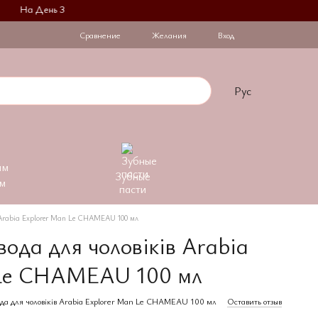
На День Закоханих при купівлі 2 флаконів на другий діє знижка -30%Без
Сравнение
Желания
Вход
Рус
Зубные
м
пасти
 Arabia Explorer Man Le CHAMEAU 100 мл
ода для чоловіків Arabia
 Le CHAMEAU 100 мл
да для чоловіків Arabia Explorer Man Le CHAMEAU 100 мл
Оставить отзыв